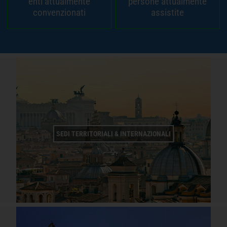
enti attualmente
persone attualmente
convenzionati
assistite
SEDI TERRITORIALI & INTERNAZIONALI