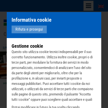
English
Informativa cookie
Rifiuta e prosegui
Carità in opera contro la povertà sanitaria
Gestione cookie
Questo sito utilizza cookie tecnici indispensabili per il suo
corretto funzionamento. Utilizza inoltre cookie, propri o di
terze parti, per modulare la fornitura dei servizi in modo
personalizzato, consentendoci di analizzare l'uso del sito
da parte degli utenti per migliorarlo, oltre che per la
profilazione e, in alcuni casi, per inviarti proposte o
messaggi pubblicitari. Puoi accettare tutti i cookie da noi
utilizzati, o utilizzati da servizi di terze parti che compaiono
sulle pagine di questo sito, premendo il pulsante "Accetta
tutti i cookie" oppure puoi scegliere quali accettare e quali
rifiutare premendo il pulsante "Personalizza scelta cookie".
Potrai modificare in futuro la tua scelta cliccando